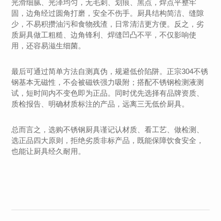
光滑细腻、光泽均匀，无毛刺、划痕、黑点，焊点平整牢
固，边角经过圆角打磨，安全不伤手。厨具结构简洁、缝隙
少，不易积攒油污和食物残渣，日常清洁更方便。反之，劣
质厨具做工粗糙、边角锋利、焊缝凹凸不平，不仅影响使
用，还容易滋生细菌。
最后可通过简单方法自测真伪，规避低价陷阱。正宗304不锈
钢基本无磁性，不会被磁铁强力吸附；搭配不锈钢检测液测
试，短时间内不变色即为正品。同时优先选择有品牌资质、
质检报告、明确材质标注的产品，远离三无低价厨具。
总而言之，选购不锈钢厨具谨记认材质、看工艺、做检测、
选正品四大原则，拒绝劣质非标产品，既能保障饮食安全，
也能让厨具经久耐用。