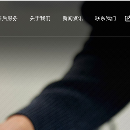
售后服务
关于我们
新闻资讯
联系我们