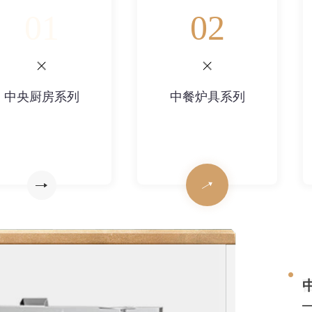
01
02
中央厨房系列
中餐炉具系列