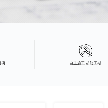
增项
自主施工 超短工期