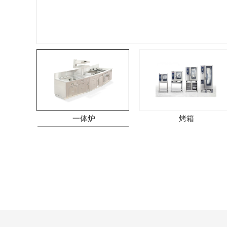
一体炉
烤箱