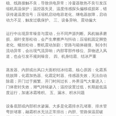
稳、线路接触不良，导致供电异常；冷凝器散热不良引发压
缩机高温保护；温控器失灵、温度传感探头偏移或损坏，错
误传递温度信号；压缩机启动电容老化、继电器故障，启动
动力不足，触发过载保护。 三、设备异响、震动偏大
运行中出现异常噪音与震动，分不同声源判断。风机轴承磨
损、扇叶变形松动，会产生摩擦声与抖动；压缩机固定脚垫
老化、螺丝松动，整机震动加剧；管路与箱体碰撞、制冷剂
流动异常，会出现气流异响；内部零部件移位、异物进入风
道，也会引发不规则噪音。 四、机身结霜、结冰严重
蒸发器、内胆或出风口大面积结冰结霜。核心原因：化霜系
统故障，化霜加热器、化霜定时器、传感器失效，无法自动
除霜；开门过于频繁、开门时间过长，外界湿气大量进入；
门体密封失效，潮气持续渗入；温控设置过低，长期超低温
度运行，加速冰霜堆积。 五、漏水、积水问题
设备底部或内部积水渗漏。大多是化霜排水孔堵塞、排水管
弯折堵塞，融霜积水无法正常排出；内胆、管路保温层破