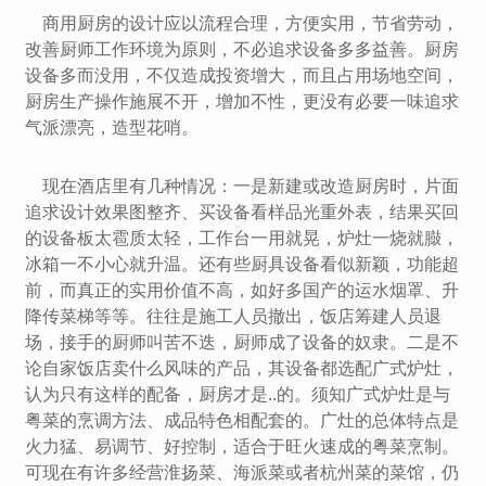
商用厨房的设计应以流程合理，方便实用，节省劳动，
改善厨师工作环境为原则，不必追求设备多多益善。厨房
设备多而没用，不仅造成投资增大，而且占用场地空间，
厨房生产操作施展不开，增加不性，更没有必要一味追求
气派漂亮，造型花哨。
现在酒店里有几种情况：一是新建或改造厨房时，片面
追求设计效果图整齐、买设备看样品光重外表，结果买回
的设备板太雹质太轻，工作台一用就晃，炉灶一烧就臌，
冰箱一不小心就升温。还有些厨具设备看似新颖，功能超
前，而真正的实用价值不高，如好多国产的运水烟罩、升
降传菜梯等等。往往是施工人员撤出，饭店筹建人员退
场，接手的厨师叫苦不迭，厨师成了设备的奴隶。二是不
论自家饭店卖什么风味的产品，其设备都选配广式炉灶，
认为只有这样的配备，厨房才是..的。须知广式炉灶是与
粤菜的烹调方法、成品特色相配套的。广灶的总体特点是
火力猛、易调节、好控制，适合于旺火速成的粤菜烹制。
可现在有许多经营淮扬菜、海派菜或者杭州菜的菜馆，仍