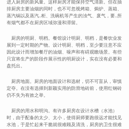
进入厨房的新风量。这样厨房才能保持空气清新。但在抽
排厨房主要油烟的同时，也不可忽视烤箱、焗炉、蒸箱、
蒸汽锅以及蒸汽..柜、洗碗机等产生的浊气、废气，要..所
有烟气都不在厨房区域弥漫和滞留。
厨房的明厨、明档。餐馆设计明厨、明档，是餐饮业发
展到一定时期的产物。设计明厨、明档，至少要注意不应
因此设计而增加餐厅的油烟、噪声和有碍观瞻场景。有些
只宜将生产的阶段作展示性的明厨设计，实在没有必要和
盘托出。
厨房地面。厨房的地面设计和选材，切不可盲从，审慎
定夺。在没有选择到新颖实用的防滑地砖前，使用红钢砖
仍不失为有效之举。
厨房的用水和明沟。有许多厨房在设计水槽（水池）
时，由于配备的太少、太小，使得厨师要跑很远才能找见
水池，于是忙起来干脆就很难顾及清洗，厨房的卫生很难