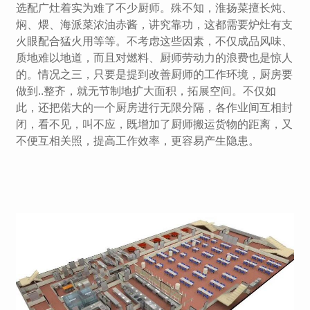
选配广灶着实为难了不少厨师。殊不知，淮扬菜擅长炖、
焖、煨、海派菜浓油赤酱，讲究靠功，这都需要炉灶有支
火眼配合猛火用等等。不考虑这些因素，不仅成品风味、
质地难以地道，而且对燃料、厨师劳动力的浪费也是惊人
的。情况之三，只要是提到改善厨师的工作环境，厨房要
做到..整齐，就无节制地扩大面积，拓展空间。不仅如
此，还把偌大的一个厨房进行无限分隔，各作业间互相封
闭，看不见，叫不应，既增加了厨师搬运货物的距离，又
不便互相关照，提高工作效率，更容易产生隐患。