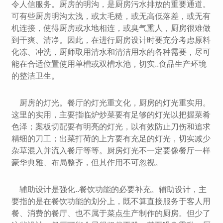
令人信服务。厨房的明沟，是厨房污水排放的重要通道。
可有些厨房明沟太浅，或太毛糙，或无高低落差，或无有
机连接，使得厨房或水地相连，或臭气熏人，厨房很难做
到干爽、清净。因此，在进行厨房设计时要充分考虑原料
化冻、冲洗，厨师取用清水和清洁用水的各种需要，尽可
能在合适位置使用单槽或双槽水池，切实..食品生产环境
的整洁卫生。
厨房的灯光。餐厅的灯光重文化，厨房的灯光重实用。
这里的实用，主要指临炉炒菜要有足够的灯光以把握菜肴
色泽；案板切配要有明亮的灯光，以有效防止刀伤和追求
精细的刀工；出菜打荷的上方要有充足的灯光，切实减少
杂草混入并流入餐厅等等。厨房灯光不一定要像餐厅一样
豪华典雅、布局整齐，但其作用不可忽视。
辅助设计是强化..餐饮功能的必要补充。辅助设计，主
要指的是在餐饮功能的划分上，既不算直接服务于客人用
餐、消费的餐厅、也不属于菜点生产制作的厨房。但少了