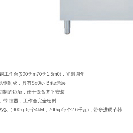
台(900为m70为1,5m0)，光滑圆角
式洗碗机
单缸履带式洗碗机
提拉
成，具有So0tc- Brite涂层
制的边治，便于设备齐平安装
带 控器，工作合完全密封
900xp每个4kM，700xp每个2.6千瓦)，带步进调节器