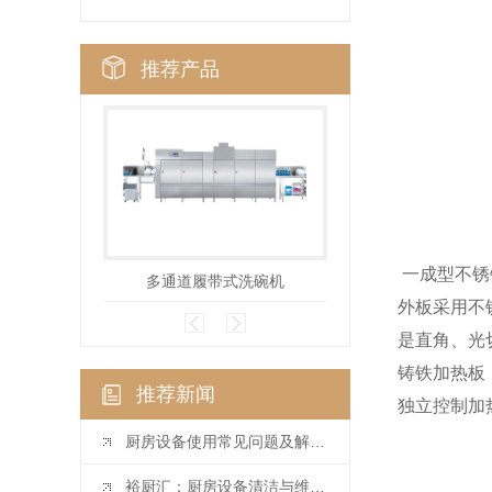
推荐产品
一成型不锈钢工作
多通道履带式洗碗机
多通道篮筐
外板采用不锈钢制
是直角、光切
铸铁加热板，
推荐新闻
独立控制加热饭（
厨房设备使用常见问题及解决方法
裕厨汇：厨房设备清洁与维护指南