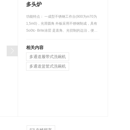
多头炉
功能特点： 一成型不锈钢工作台(900为m70为
1,5m0)，光滑圆角 外板采用不锈钢制成，具有
So0tc- Brite涂层 是直角、光切制的边治，便于
设备齐平安装 铸铁加热板，带 控器，工作合完
全密封&nbs
相关内容
多通道履带式洗碗机
多通道篮筐式洗碗机
单缸履带式洗碗机
提拉式洗碗机
台下式洗碗杯
消 毒柜