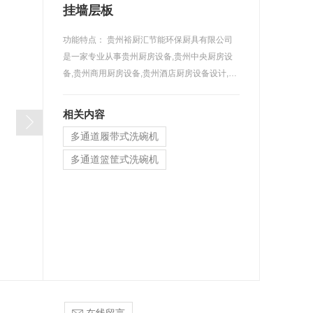
挂墙层板
功能特点： 贵州裕厨汇节能环保厨具有限公司
是一家专业从事贵州厨房设备,贵州中央厨房设
备,贵州商用厨房设备,贵州酒店厨房设备设计,销
售,安装,配送,售后于一体的现代化商用厨房设备
工程服务商,致力于为政府机关,企事业单位,各大
相关内容
院校,连锁餐饮及酒店等提供商用厨具及厨房工
多通道履带式洗碗机
程解决方案.贵州裕厨汇,是您值得信赖的好品牌.
多通道篮筐式洗碗机
单缸履带式洗碗机
提拉式洗碗机
台下式洗碗杯
消 毒柜